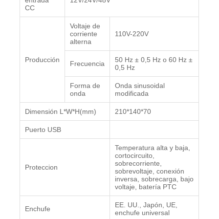
entrada
12V/24V/48V
CC
Voltaje de
corriente
110V-220V
alterna
Producción
50 Hz ± 0,5 Hz o 60 Hz ±
Frecuencia
0,5 Hz
Forma de
Onda sinusoidal
onda
modificada
Dimensión L*W*H(mm)
210*140*70
Puerto USB
Temperatura alta y baja,
cortocircuito,
sobrecorriente,
Proteccion
sobrevoltaje, conexión
inversa, sobrecarga, bajo
voltaje, batería PTC
EE. UU., Japón, UE,
Enchufe
enchufe universal