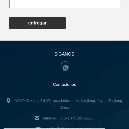
entregar
SÍGANOS
Contáctenos
:NO.69 Xiaxiang Rd (W), área industrial de Lanjiang, Yuyao, Zhejiang,
China
+86-13705846625
Teléfono:
sales@china-taurus.com