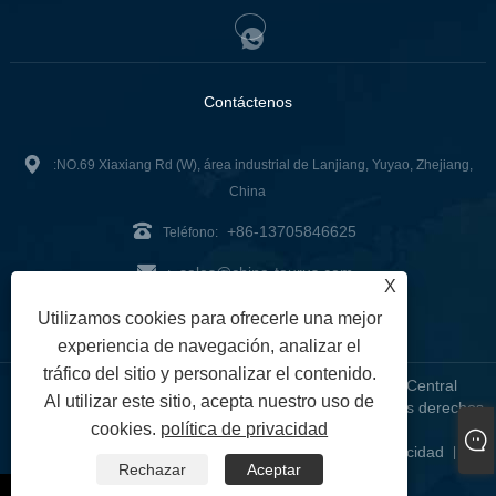
Contáctenos
:NO.69 Xiaxiang Rd (W), área industrial de Lanjiang, Yuyao, Zhejiang,
China
+86-13705846625
Teléfono:
sales@china-taurus.com
:
X
Fax: +86-574-22650288
Utilizamos cookies para ofrecerle una mejor
experiencia de navegación, analizar el
tráfico del sitio y personalizar el contenido.
Copyright © 2023 Ningbo Taurus Industry Co., Ltd. - Central
Al utilizar este sitio, acepta nuestro uso de
eléctrica portátil, inversor y panel solar portátil - Todos los derechos
cookies.
política de privacidad
reservados.
Links
Sitemap
RSS
XML
política de privacidad
|
|
|
|
|
Rechazar
Aceptar