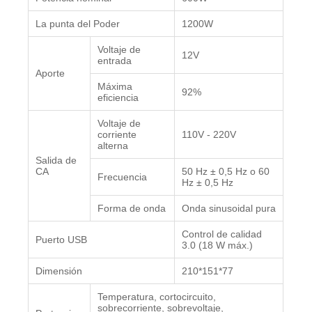
La punta del Poder
1200W
Voltaje de
12V
entrada
Aporte
Máxima
92%
eficiencia
Voltaje de
corriente
110V - 220V
alterna
Salida de
CA
50 Hz ± 0,5 Hz o 60
Frecuencia
Hz ± 0,5 Hz
Forma de onda
Onda sinusoidal pura
Control de calidad
Puerto USB
3.0 (18 W máx.)
Dimensión
210*151*77
Temperatura, cortocircuito,
sobrecorriente, sobrevoltaje,